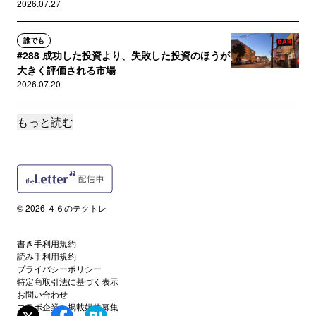
2026.07.27
誰でも
#288 成功した投資より、失敗した投資のほうが
大きく評価される市場
2026.07.20
もっと読む
誰でも
#287 アンソロピックに投資をするべきか
2026.07.13
誰でも
#286 事業会社における業界特化型VCファンド
© 2026 ４６のテクトレ
の落とし穴
2026.07.06
書き手利用規約
読み手利用規約
誰でも
プライバシーポリシー
#285 増え始めたマイクロVCのファンド・オ
特定商取引法に基づく表示
お問い合わせ
ブ・ファンズ
コラボ企業・掲載媒体募集
2026.06.29