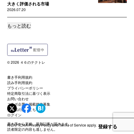
大きく評価される市場
2026.07.20
もっと読む
誰でも
#287 アンソロピックに投資をするべきか
2026.07.13
誰でも
#286 事業会社における業界特化型VCファンド
© 2026 ４６のテクトレ
の落とし穴
2026.07.06
書き手利用規約
読み手利用規約
誰でも
プライバシーポリシー
#285 増え始めたマイクロVCのファンド・オ
特定商取引法に基づく表示
お問い合わせ
ブ・ファンズ
コラボ企業・掲載媒体募集
2026.06.29
代理店の方はこちら
ログイン
誰でも
書き手から直接、最新記事が届きます。
reCAPTCHA
Privacy Policy
and
Terms of Service
apply.
登録する
#284 実はかなり変わってきているベンチャーキャピタルのモデ
読者限定の内容も逃しません。
ル